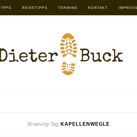
TIPPS
REISETIPPS
TERMINE
KONTAKT
IMPRES
Browsing Tag
KAPELLENWEGLE